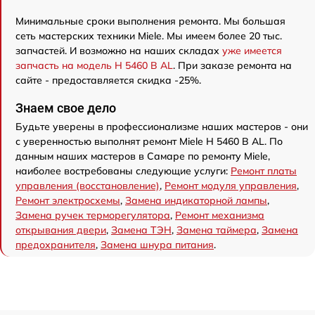
Минимальные сроки выполнения ремонта. Мы большая
сеть мастерских техники Miele. Мы имеем более 20 тыс.
запчастей. И возможно на наших складах
уже имеется
запчасть на модель H 5460 B AL
. При заказе ремонта на
сайте - предоставляется скидка -25%.
Знаем свое дело
Будьте уверены в профессионализме наших мастеров - они
с уверенностью выполнят ремонт Miele H 5460 B AL. По
данным наших мастеров в Самаре по ремонту Miele,
наиболее востребованы следующие услуги:
Ремонт платы
управления (восстановление)
,
Ремонт модуля управления
,
Ремонт электросхемы
,
Замена индикаторной лампы
,
Замена ручек терморегулятора
,
Ремонт механизма
открывания двери
,
Замена ТЭН
,
Замена таймера
,
Замена
предохранителя
,
Замена шнура питания
.