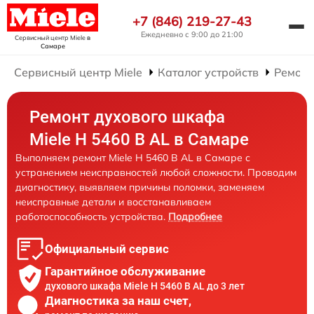
+7 (846) 219-27-43
Ежедневно с 9:00 до 21:00
Сервисный центр Miele
в
Самаре
Сервисный центр Miele
Каталог устройств
Ремонт
Ремонт духового шкафа
Miele H 5460 B AL в Самаре
Выполняем ремонт Miele H 5460 B AL в Самаре с
устранением неисправностей любой сложности. Проводим
диагностику, выявляем причины поломки, заменяем
неисправные детали и восстанавливаем
работоспособность устройства.
Подробнее
Официальный сервис
Гарантийное обслуживание
духового шкафа Miele H 5460 B AL до 3 лет
Диагностика за наш счет,