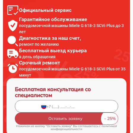
Официальный сервис
Гарантийное обслуживание
посудомоечной машины Miele G 618-3 SCVi Plus до 3
лет
Диагностика за наш счет,
ремонт по желанию
Бесплатный выезд курьера
в день обращения
Срочный ремонт
посудомоечной машины Miele G 618-3 SCVi Plus от 35
минут
Бесплатная консультация со
специалистом
Оставить заявку
Нажимая на кнопку "Оставить заявку" Вы соглашаетесь c
политикой
конфиденциальности