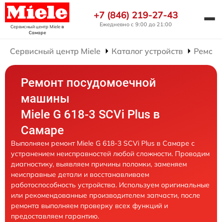
+7 (846) 219-27-43
Ежедневно с 9:00 до 21:00
Сервисный центр Miele
в
Самаре
Сервисный центр Miele
Каталог устройств
Ремонт
Ремонт посудомоечной
машины
Miele G 618-3 SCVi Plus в
Самаре
Выполняем ремонт Miele G 618-3 SCVi Plus в Самаре с
устранением неисправностей любой сложности. Проводим
диагностику, выявляем причины поломки, заменяем
неисправные детали и восстанавливаем
работоспособность устройства. Используем оригинальные
или рекомендованные производителем запчасти, после
ремонта выполняем проверку всех функций и
предоставляем гарантию.