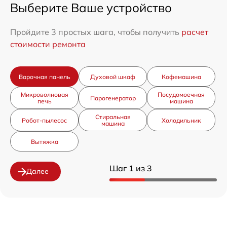
Выберите Ваше устройство
Пройдите 3 простых шага, чтобы получить
расчет
стоимости ремонта
Варочная панель
Духовой шкаф
Кофемашина
Микроволновая
Посудомоечная
Парогенератор
печь
машина
Стиральная
Робот-пылесос
Холодильник
машина
Вытяжка
Шаг 1 из 3
Далее